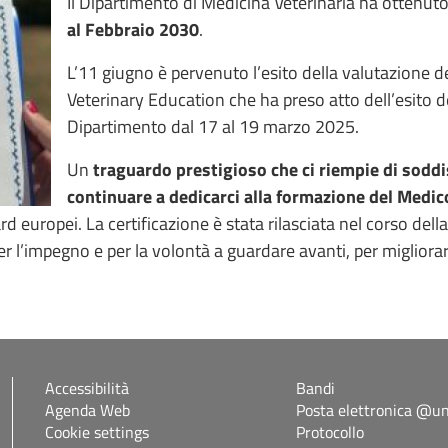
Il Dipartimento di Medicina Veterinaria ha ottenut
al Febbraio 2030
.
L’11 giugno è pervenuto l’esito della valutazione 
Veterinary Education che ha preso atto dell’esito del
Dipartimento dal 17 al 19 marzo 2025.
Un
traguardo prestigioso che ci riempie di sodd
continuare a dedicarci alla formazione del Medic
ndard europei. La certificazione è stata rilasciata nel corso d
 per l’impegno e per la volontà a guardare avanti, per miglior
Accessibilità
Bandi
Agenda Web
Posta elettronica @uni
Cookie settings
Protocollo