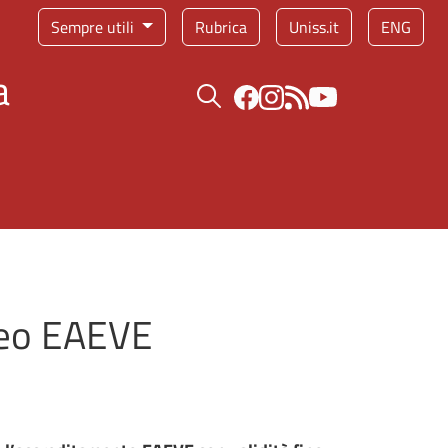
Sempre utili
Rubrica
Uniss.it
ENG
a
Bottone cerca
peo EAEVE