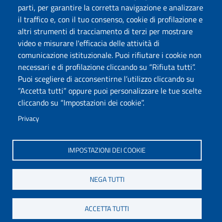
parti, per garantire la corretta navigazione e analizzare
Posta elettronica @uniss.it
il traffico e, con il tuo consenso, cookie di profilazione e
Protocollo
altri strumenti di tracciamento di terzi per mostrare
video e misurare l'efficacia delle attività di
Seguici su
comunicazione istituzionale. Puoi rifiutare i cookie non
necessari e di profilazione cliccando su “Rifiuta tutti”.
Università degli Studi di Sassari
Puoi scegliere di acconsentirne l’utilizzo cliccando su
Dipartimento di Medicina Veterinaria
“Accetta tutti” oppure puoi personalizzare le tue scelte
Via Vienna, 2 07100 Sassari
cliccando su “Impostazioni dei cookie”.
Tel./Fax: +39 079 229401/02/+39079229408
Privacy
PEC: dip.medicina.veterinaria@pec.uniss.it
www.uniss.it
IMPOSTAZIONI DEI COOKIE
NEGA TUTTI
ACCETTA TUTTI