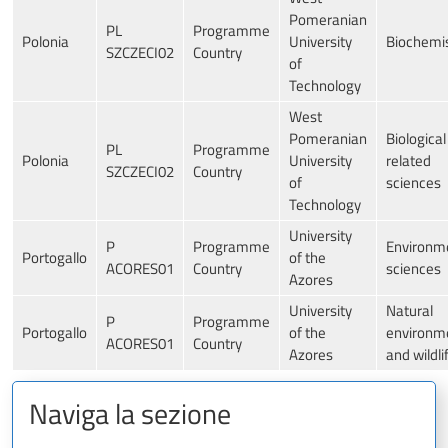
Pomeranian
PL
Programme
Polonia
University
Biochemi
SZCZECI02
Country
of
Technology
West
Pomeranian
Biologica
PL
Programme
Polonia
University
related
SZCZECI02
Country
of
sciences
Technology
University
P
Programme
Environm
Portogallo
of the
ACORES01
Country
sciences
Azores
University
Natural
P
Programme
Portogallo
of the
environm
ACORES01
Country
Azores
and wildli
Naviga la sezione