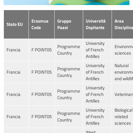
Erasmus
Gruppo
Università
Area
Stato EU
Code
Paesi
Ospitante
Disciplin
University
Programme
Environm
Francia
F POINT05
of French
Country
sciences
Antilles
University
Natural
Programme
Francia
F POINT05
of French
environm
Country
Antilles
and wildli
University
Programme
Francia
F POINT05
of French
Veterinar
Country
Antilles
University
Biologica
Programme
Francia
F POINT05
of French
related
Country
Antilles
sciences
West