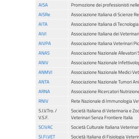
AISA
Promozione dei professionisti nelle
AISRe
Associazione Italiana di Scienze Re
AITA
Associazione Italiana di Tecnologi
AIVI
Associazione Italiana dei Veterinari 
AIVPA
Associazione Italiana Veterinari Pic
ANAS
Associazione Nazionale Allevatori S
ANIV
Associazione Nazionale Infettivolog
ANMVI
Associazione Nazionale Medici Veter
ANTA
Associazione Nazionale Tumori An
ARNA
Associazione Ricercatori Nutrizion
RNIV
Rete Nazionale di Immunologia Vet
S.I.V.Tro. /
Società Italiana di Veterinaria e Zo
V.S.F.
Veterinari Senza Frontiere Italia
SCIVAC
Società Culturale Italiana Veterin
SI.FI.VET
Società Italiana di Fisiologia Veteri