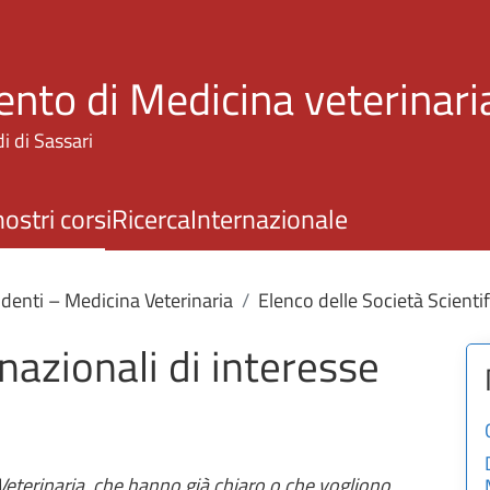
Salta al contenuto principale
ento di Medicina veterinari
i di Sassari
nostri corsi
Ricerca
Internazionale
denti – Medicina Veterinaria
Elenco delle Società Scientif
nazionali di interesse
 Veterinaria, che hanno già chiaro o che vogliono