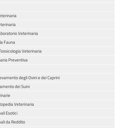
eterinaria
terinaria
aboratorio Veterinaria
lla Fauna
Tossicologia Veterinaria
naria Preventiva
llevamento degli Ovini e dei Caprini
evamento dei Suini
inarie
topedia Veterinaria
ali Esotici
mali da Reddito