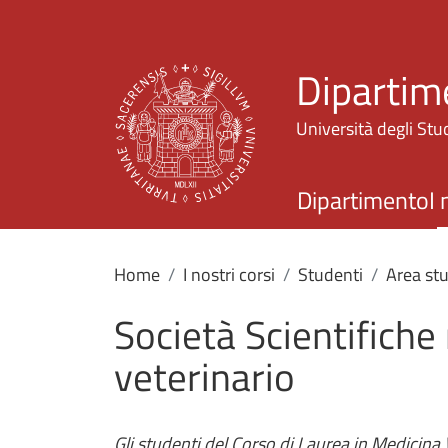
Dipartim
Università degli Stud
Dipartimento
I 
Home
I nostri corsi
Studenti
Area stu
Società Scientifiche 
veterinario
Gli studenti del Corso di Laurea in Medicina