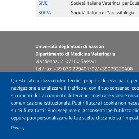
SIVE
Società Italiana Veterinari per Equi
SOIPA
Società Italiana di Parassitologia
Università degli Studi di Sassari
Dipartimento di Medicina Veterinaria
Via Vienna, 2 07100 Sassari
Tel./Fax: +39 079 229401/02/+39079229408
PEC: dip.medicina.veterinaria@pec.uniss.it
Questo sito utilizza cookie tecnici, propri e di terze parti, per
www.uniss.it
navigazione e analizzare il traffico e, con il tuo consenso, cook
strumenti di tracciamento di terzi per mostrare video e misurar
comunicazione istituzionale. Puoi rifiutare i cookie non neces
su “Rifiuta tutti”. Puoi scegliere di acconsentirne l’utilizzo cl
oppure puoi personalizzare le tue scelte cliccando su “Imposta
Privacy