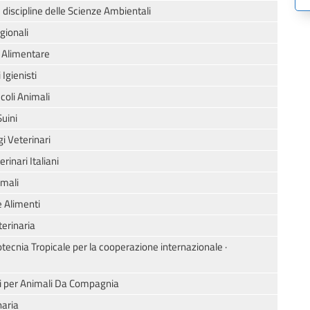
 discipline delle Scienze Ambientali
gionali
a Alimentare
Igienisti
coli Animali
uini
i Veterinari
inari Italiani
imali
e Alimenti
erinaria
otecnia Tropicale per la cooperazione internazionale ·
ari per Animali Da Compagnia
naria