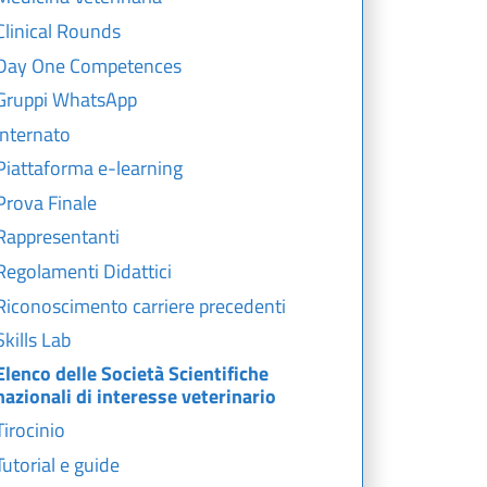
Clinical Rounds
Day One Competences
Gruppi WhatsApp
Internato
Piattaforma e-learning
Prova Finale
Rappresentanti
Regolamenti Didattici
Riconoscimento carriere precedenti
Skills Lab
Elenco delle Società Scientifiche
nazionali di interesse veterinario
Tirocinio
Tutorial e guide