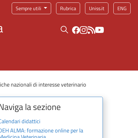
Sempre utili
Rubrica
Uniss.it
ENG
a
Bottone cerca
iche nazionali di interesse veterinario
Naviga la sezione
Calendari didattici
DEH ALMA: formazione online per la
Medicina Veterinaria