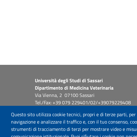
Università degli Studi di Sassari
Dipartimento di Medicina Veterinaria
Via Vienna, 2 07100 Sassari
Tel./Fax: +39 079 229401/02/+39079229408
PEC: dip.medicina.veterinaria@pec.uniss.it
Questo sito utilizza cookie tecnici, propri e di terze parti, per
www.uniss.it
navigazione e analizzare il traffico e, con il tuo consenso, cook
strumenti di tracciamento di terzi per mostrare video e misurar
comunicazione istituzionale. Puoi rifiutare i cookie non neces