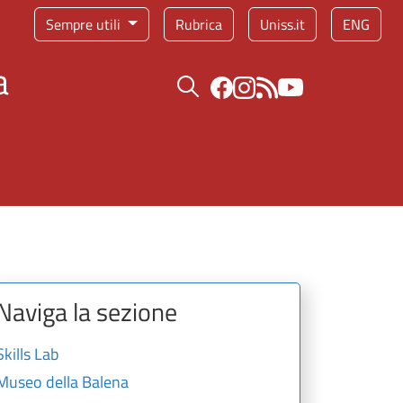
Sempre utili
Rubrica
Uniss.it
ENG
a
Bottone cerca
Naviga la sezione
Skills Lab
Museo della Balena