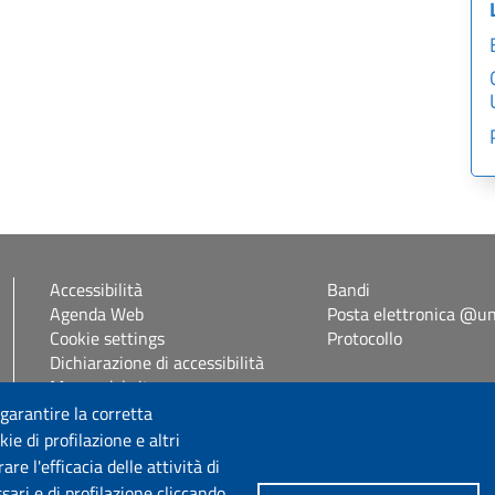
Accessibilità
Bandi
Agenda Web
Posta elettronica @uni
Cookie settings
Protocollo
Dichiarazione di accessibilità
Mappa del sito
Self Studenti
 garantire la corretta
eUniss
ie di profilazione e altri
e l'efficacia delle attività di
sari e di profilazione cliccando