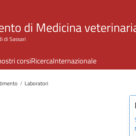
Salta al contenuto principale
ento di Medicina veterinari
i di Sassari
nostri corsi
Ricerca
Internazionale
rtimento
Laboratori